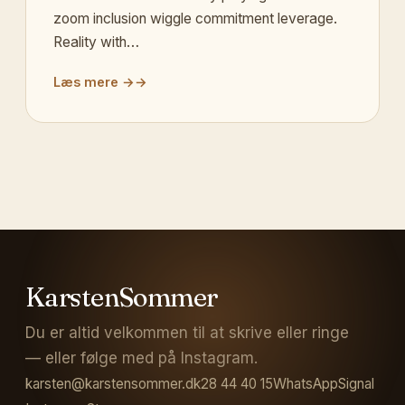
zoom inclusion wiggle commitment leverage.
Reality with…
Læs mere →
KarstenSommer
Du er altid velkommen til at skrive eller ringe
— eller følge med på Instagram.
karsten@karstensommer.dk
28 44 40 15
WhatsApp
Signal